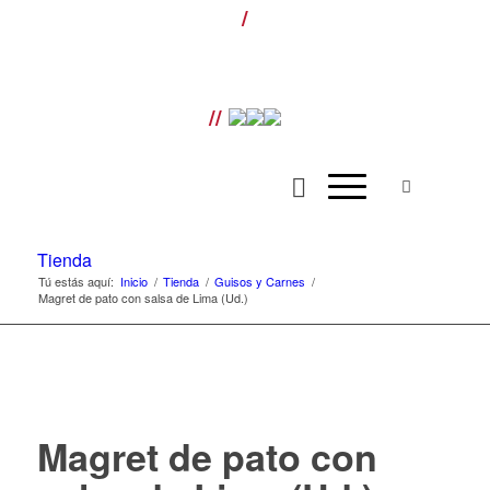
/
¡LLÁMANOS! T. 954 501 070 ext. 110 |
Envíos gratis para pedidos superiores a
100€ |
//
Tienda
Tú estás aquí:
Inicio
/
Tienda
/
Guisos y Carnes
/
Magret de pato con salsa de Lima (Ud.)
Magret de pato con