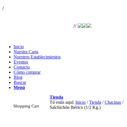
/
¡LLÁMANOS! T. 954 501 070 ext. 110 | Envíos gratis
para pedidos superiores a 100€ |
//
Inicio
Nuestra Carta
Nuestros Establecimientos
Eventos
Contacto
Cómo comprar
Blog
Buscar
Menú
Tienda
Tú estás aquí:
Inicio
/
Tienda
/
Chacinas
/
Shopping Cart
Salchichón Ibérico (1/2 Kg.)