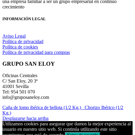
una empresa familiar a ser un grupo empresarial en continuo
crecimiento
INFORMACIÓN LEGAL
Aviso Legal
Política de privacidad
Política de cookies
Política de privacidad para compras
GRUPO SAN ELOY
Oficinas Centrales
C/ San Eloy, 20 3ª
41001 Sevilla
Tel: 954 501 070
info@gruposaneloy.com
Caña de lomo ibérica de bellota (1/2 Kg.)
Chorizo Ibérico (1/2
Kg.)
Desplazarse hacia arriba
Utilizamos cookies para asegurar que damos la mejor experiencia al
usuario en nuestro sitio web. Si continúa utilizando este sitio
asumiremos que está de acuerdo.