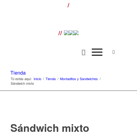
/
¡LLÁMANOS! T. 954 501 070 ext. 110 |
Envíos gratis para pedidos superiores a
100€ |
//
Tienda
Tú estás aquí:
Inicio
/
Tienda
/
Montaditos y Sandwiches
/
Sándwich mixto
Sándwich mixto