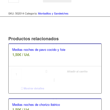
SKU:
502014
Categoría:
Montaditos y Sandwiches
Productos relacionados
Medias noches de pavo cocido y foie
1,50
€
/ Ud.
Añadir al carrito
Mostrar detalles
Medias noches de chorizo ibérico
1,50
€
/ Ud.