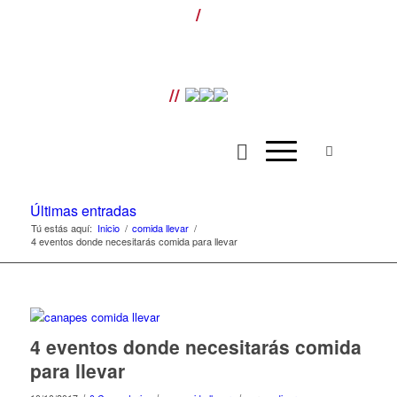
/
¡LLÁMANOS! T. 954 501 070 ext. 110 |
Envíos gratis para pedidos superiores a
100€ |
//
Últimas entradas
Tú estás aquí:
Inicio
/
comida llevar
/
4 eventos donde necesitarás comida para llevar
4 eventos donde necesitarás comida
para llevar