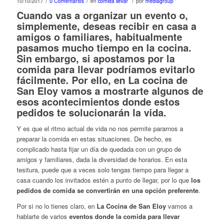
/
/
/
10/10/2017
0 Comentarios
en
comida llevar
por
mediagroup
Cuando vas a
organizar un evento
o,
simplemente, deseas
recibir en casa a
amigos o familiares
, habitualmente
pasamos mucho tiempo en la cocina.
Sin embargo, si apostamos por la
comida para llevar
podríamos evitarlo
fácilmente. Por ello, en
La cocina de
San Eloy
vamos a mostrarte algunos de
esos
acontecimientos donde estos
pedidos te solucionarán la vida
.
Y es que el ritmo actual de vida no nos permite pararnos a
preparar la comida en estas situaciones. De hecho, es
complicado hasta fijar un día de quedada con un grupo de
amigos y familiares, dada la diversidad de horarios. En esta
tesitura, puede que a veces solo tengas tiempo para llegar a
casa cuando los invitados estén a punto de llegar, por lo que
los
pedidos de comida se convertirán en una opción preferente
.
Por si no lo tienes claro, en
La Cocina de San Eloy
vamos a
hablarte de varios
eventos donde la comida para llevar