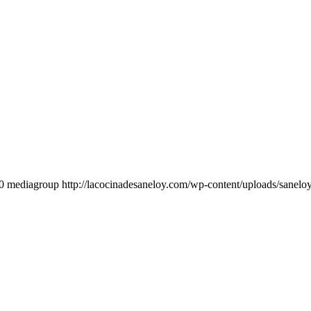
0
mediagroup
http://lacocinadesaneloy.com/wp-content/uploads/sanelo