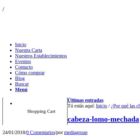
/
¡LLÁMANOS! T. 954 501 070 ext. 110 | Envíos gratis pa
Inicio
Nuestra Carta
Nuestros Establecimientos
Eventos
Contacto
Cómo comprar
Blog
Buscar
Menú
Últimas entradas
Tú estás aquí:
Inicio
/
¿Por qué las c
Shopping Cart
cabeza-lomo-mechada
24/01/2018
/
0 Comentarios
/
por
mediagroup