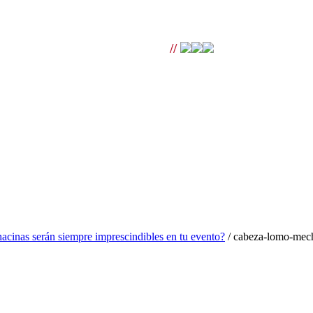
ra pedidos superiores a 100€ |
//
hacinas serán siempre imprescindibles en tu evento?
/
cabeza-lomo-mec