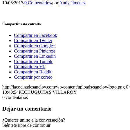
10/05/2017
/
0 Comentarios
/
por
Andy Jiménez
Compartir esta entrada
Compartir en Facebook
Compartir en Twitter
Compartir en Google+
Compartir en Pinterest
Compartir en Linkedin
Compartir en Tumblr
Compartir en Vk
Compartir en Reddit
Compartir por correo
http://lacocinadesaneloy.com/wp-content/uploads/saneloy-logo.png
0
10:40:54
PECHUGUITAS VILLAROY
0
comentarios
Dejar un comentario
¿Quieres unirte a la conversación?
Siéntete libre de contribuir