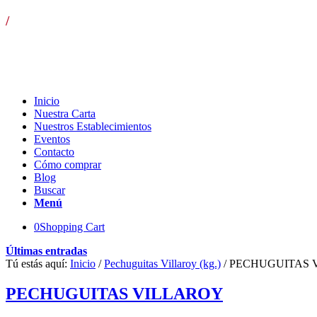
/
¡LLÁMANOS! T. 954 501 070 ext. 110 | Envíos gratis pa
Inicio
Nuestra Carta
Nuestros Establecimientos
Eventos
Contacto
Cómo comprar
Blog
Buscar
Menú
0
Shopping Cart
Últimas entradas
Tú estás aquí:
Inicio
/
Pechuguitas Villaroy (kg.)
/
PECHUGUITAS 
PECHUGUITAS VILLAROY