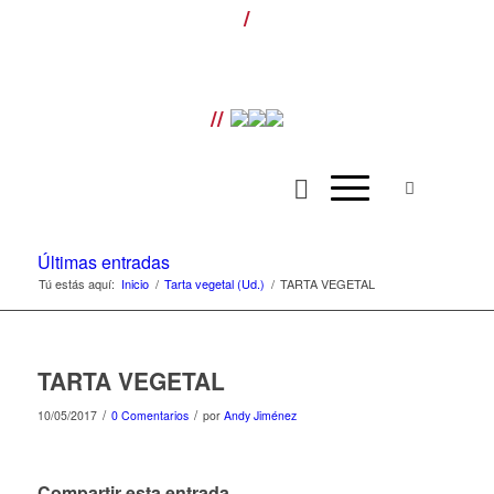
/
¡LLÁMANOS! T. 954 501 070 ext. 110 |
Envíos gratis para pedidos superiores a
100€ |
//
Últimas entradas
Tú estás aquí:
Inicio
/
Tarta vegetal (Ud.)
/
TARTA VEGETAL
TARTA VEGETAL
/
/
10/05/2017
0 Comentarios
por
Andy Jiménez
Compartir esta entrada