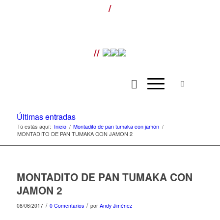
/
¡LLÁMANOS! T. 954 501 070 ext. 110 |
Envíos gratis para pedidos superiores a
100€ |
//
Últimas entradas
Tú estás aquí:
Inicio
/
Montadito de pan tumaka con jamón
/
MONTADITO DE PAN TUMAKA CON JAMON 2
MONTADITO DE PAN TUMAKA CON
JAMON 2
/
/
08/06/2017
0 Comentarios
por
Andy Jiménez