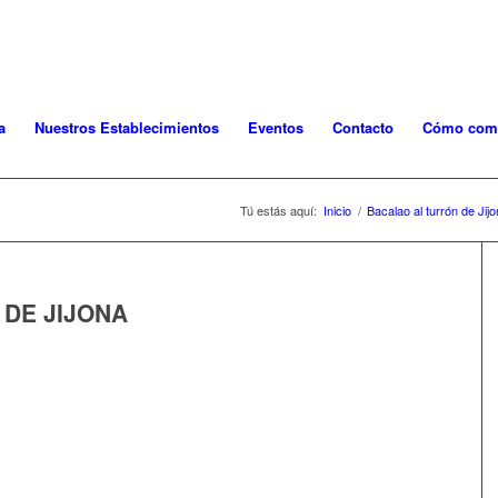
 501 070 ext. 110 | Envíos gratis para pedidos s
a
Nuestros Establecimientos
Eventos
Contacto
Cómo com
Tú estás aquí:
Inicio
/
Bacalao al turrón de Jijo
DE JIJONA