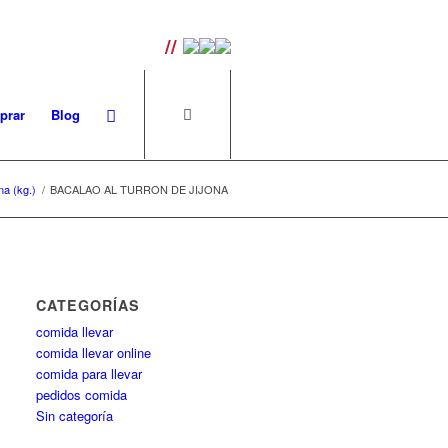
uperiores a 100€ |
//
prar
Blog
na (kg.)
/
BACALAO AL TURRON DE JIJONA
CATEGORÍAS
comida llevar
comida llevar online
comida para llevar
pedidos comida
Sin categoría