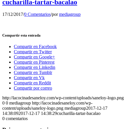
cucharilla-tartar-bacalao
17/12/2017
/
0 Comentarios
/
por
mediagroup
Compartir esta entrada
Compartir en Facebook
Compartir en Twitter
Compartir en Google+
Compartir en Pinterest
Compartir en Linkedin
Compartir en Tumblr
Compartir en Vk
Compartir en Reddit
Compartir por correo
http://lacocinadesaneloy.com/wp-content/uploads/saneloy-logo.png
0
0
mediagroup
http://lacocinadesaneloy.com/wp-
content/uploads/saneloy-logo.png
mediagroup
2017-12-17
14:38:09
2017-12-17 14:38:29
cucharilla-tartar-bacalao
0
comentarios