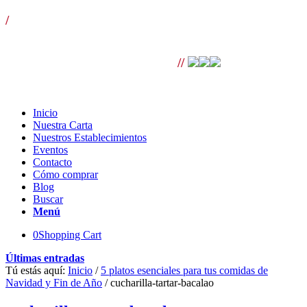
/
¡LLÁMANOS! T. 954 501 070 ext. 110 | Envíos gratis
para pedidos superiores a 100€ |
//
Inicio
Nuestra Carta
Nuestros Establecimientos
Eventos
Contacto
Cómo comprar
Blog
Buscar
Menú
0
Shopping Cart
Últimas entradas
Tú estás aquí:
Inicio
/
5 platos esenciales para tus comidas de
Navidad y Fin de Año
/
cucharilla-tartar-bacalao