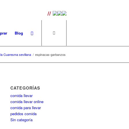
uperiores a 100€ |
//
prar
Blog
e la Cuaresma sevillana
/
espinacas-garbanzos
CATEGORÍAS
comida llevar
comida llevar online
comida para llevar
pedidos comida
Sin categoría