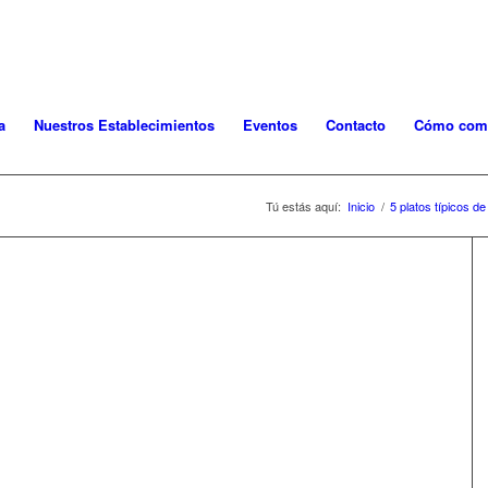
 501 070 ext. 110 | Envíos gratis para pedidos s
a
Nuestros Establecimientos
Eventos
Contacto
Cómo com
Tú estás aquí:
Inicio
/
5 platos típicos d